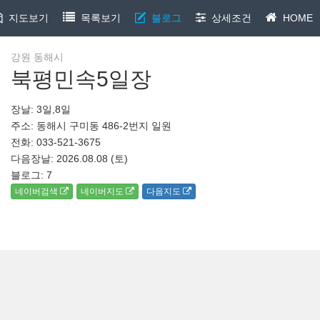
지도보기
목록보기
블로그
상세조건
HOME
강원 동해시
북평민속5일장
장날: 3일,8일
주소: 동해시 구미동 486-2번지 일원
전화: 033-521-3675
다음장날: 2026.08.08 (토)
블로그:
7
네이버검색
네이버지도
다음지도