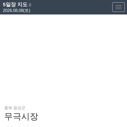
5일장 지도
()
Too
2026.08.08(토)
Nav
충북 음성군
무극시장