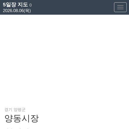
5일장 지도
()
Too
2026.08.06(목)
Nav
경기 양평군
양동시장