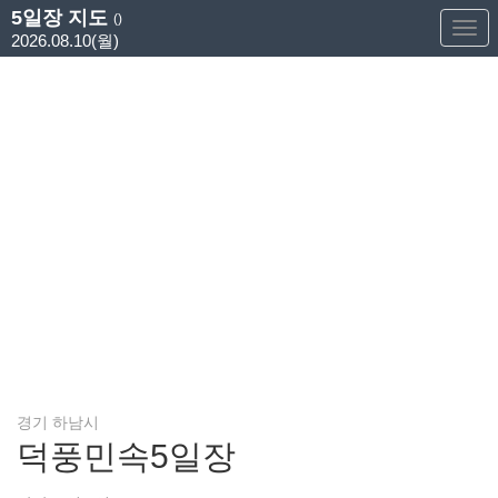
5일장 지도
()
Too
2026.08.10(월)
Nav
경기 하남시
덕풍민속5일장