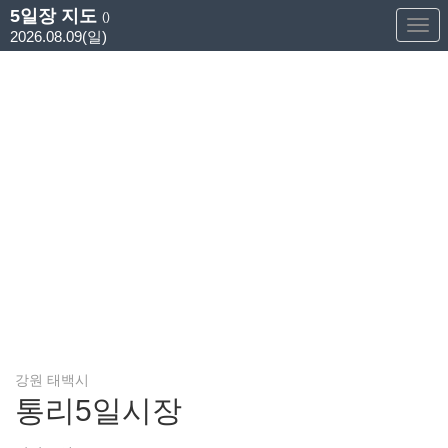
5일장 지도
()
Too
2026.08.09(일)
Nav
강원 태백시
통리5일시장