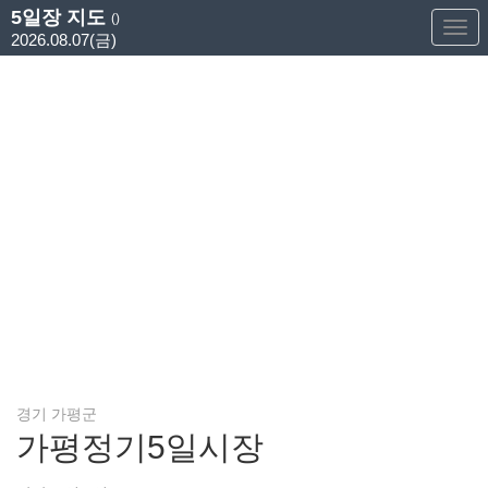
5일장 지도
()
Too
2026.08.07(금)
Nav
경기 가평군
가평정기5일시장