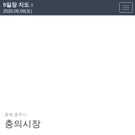
5일장 지도
()
Too
2026.08.08(토)
Nav
충북 충주시
충의시장