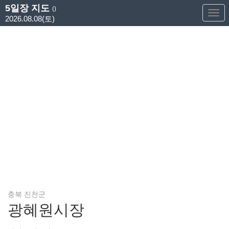
5일장 지도
()
Too
2026.08.08(토)
Nav
충북 진천군
광혜원시장