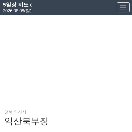
5일장 지도
()
Too
2026.08.09(일)
Nav
전북 익산시
익산북부장