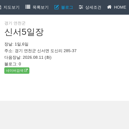
지도보기
목록보기
블로그
상세조건
HOME
경기 연천군
신서5일장
장날: 1일,6일
주소: 경기 연천군 신서면 도신리 285-37
다음장날: 2026.08.11 (화)
블로그:
0
네이버검색