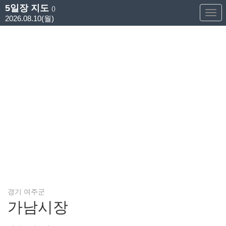
5일장 지도
()
Too
2026.08.10(월)
Nav
경기 여주군
가남시장