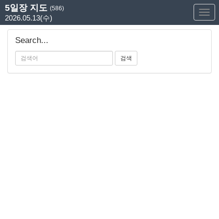
5일장 지도
(586)
Too
2026.05.13(수)
Nav
Search...
검색