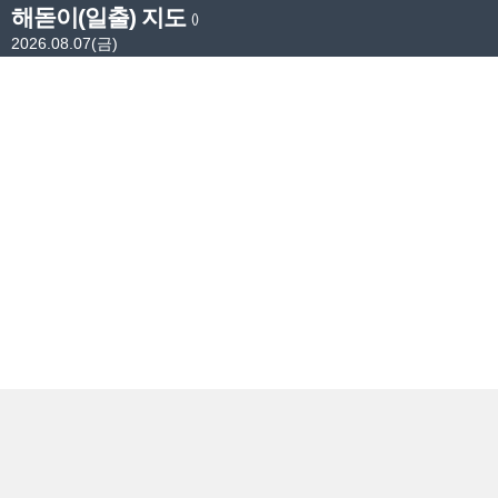
해돋이(일출) 지도
()
2026.08.07(금)