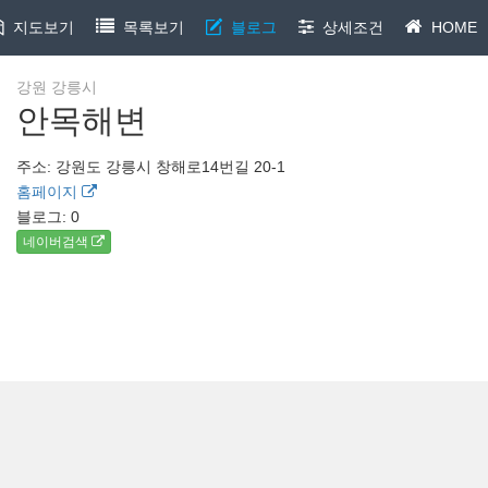
지도보기
목록보기
블로그
상세조건
HOME
강원 강릉시
안목해변
주소: 강원도 강릉시 창해로14번길 20-1
홈페이지
블로그:
0
네이버검색