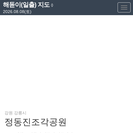
해돋이(일출) 지도
()
Too
2026.08.08(토)
Nav
강원 강릉시
정동진조각공원