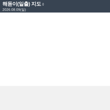
해돋이(일출) 지도
()
2026.08.09(일)