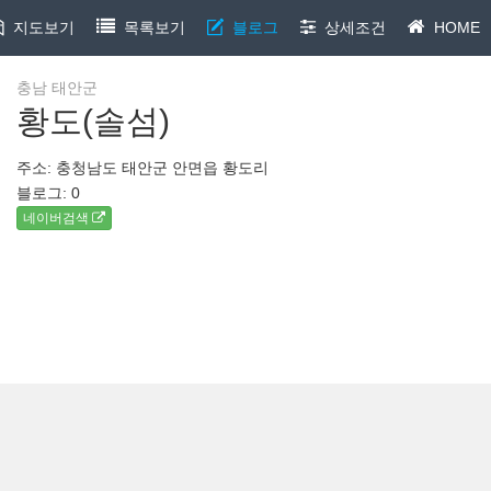
지도보기
목록보기
블로그
상세조건
HOME
충남 태안군
황도(솔섬)
주소: 충청남도 태안군 안면읍 황도리
블로그:
0
네이버검색