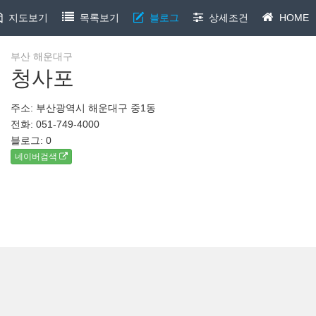
지도보기
목록보기
블로그
상세조건
HOME
부산 해운대구
청사포
주소: 부산광역시 해운대구 중1동
전화: 051-749-4000
블로그:
0
네이버검색