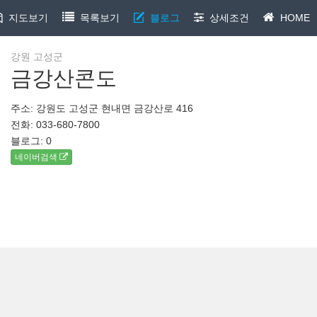
지도보기
목록보기
블로그
상세조건
HOME
강원 고성군
금강산콘도
주소: 강원도 고성군 현내면 금강산로 416
전화: 033-680-7800
블로그:
0
네이버검색