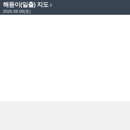
해돋이(일출) 지도
()
2026.08.08(토)