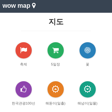
wow map
지도
축제
5일장
꽃
한국관광100선
해돋이(일출)
해넘이(일몰)