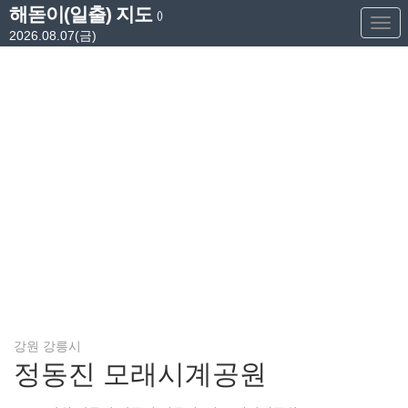
해돋이(일출) 지도
()
Too
2026.08.07(금)
Nav
강원 강릉시
정동진 모래시계공원