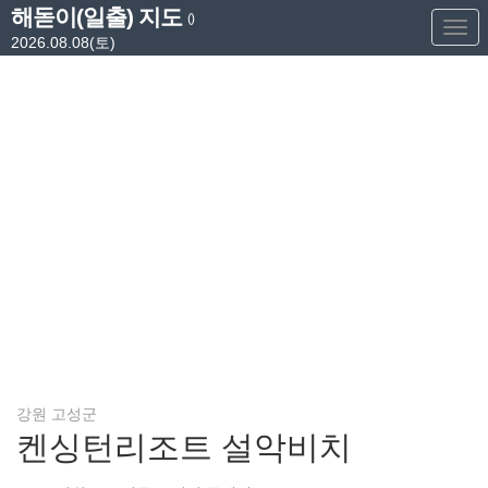
해돋이(일출) 지도
()
Too
2026.08.08(토)
Nav
강원 고성군
켄싱턴리조트 설악비치