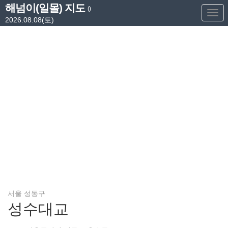
해넘이(일몰) 지도
()
Too
2026.08.08(토)
Nav
서울 성동구
성수대교