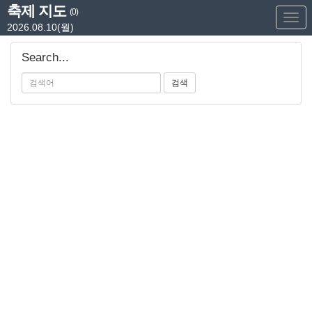
축제 지도
(0)
Too
2026.08.10(월)
Nav
Search...
검색