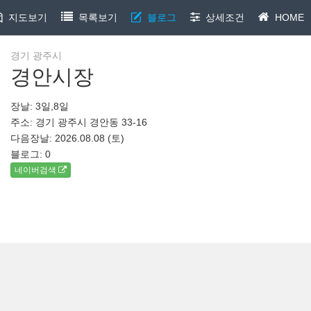
지도보기
목록보기
블로그
상세조건
HOME
경기 광주시
경안시장
장날: 3일,8일
주소: 경기 광주시 경안동 33-16
다음장날: 2026.08.08 (토)
블로그:
0
네이버검색