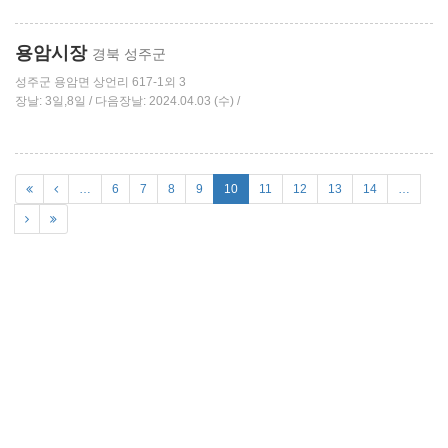
용암시장
경북 성주군
성주군 용암면 상언리 617-1외 3
장날: 3일,8일 / 다음장날: 2024.04.03 (수) /
…
6
7
8
9
10
11
12
13
14
…