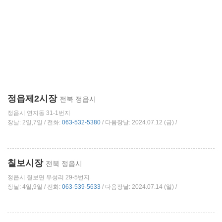
정읍제2시장
전북 정읍시
정읍시 연지동 31-1번지
장날: 2일,7일 / 전화:
063-532-5380
/ 다음장날: 2024.07.12 (금) /
칠보시장
전북 정읍시
정읍시 칠보면 무성리 29-5번지
장날: 4일,9일 / 전화:
063-539-5633
/ 다음장날: 2024.07.14 (일) /