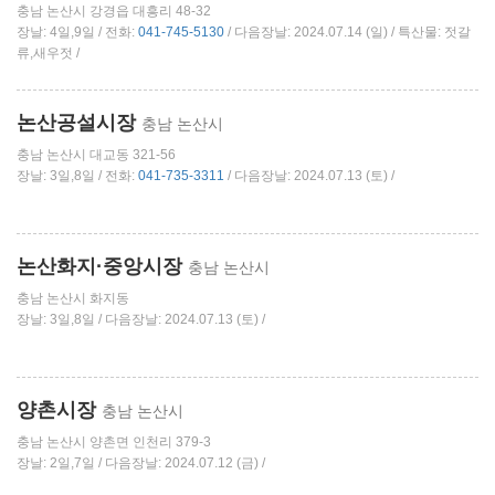
충남 논산시 강경읍 대흥리 48-32
장날: 4일,9일 / 전화:
041-745-5130
/ 다음장날: 2024.07.14 (일) / 특산물: 젓갈
류,새우젓 /
논산공설시장
충남 논산시
충남 논산시 대교동 321-56
장날: 3일,8일 / 전화:
041-735-3311
/ 다음장날: 2024.07.13 (토) /
논산화지·중앙시장
충남 논산시
충남 논산시 화지동
장날: 3일,8일 / 다음장날: 2024.07.13 (토) /
양촌시장
충남 논산시
충남 논산시 양촌면 인천리 379-3
장날: 2일,7일 / 다음장날: 2024.07.12 (금) /