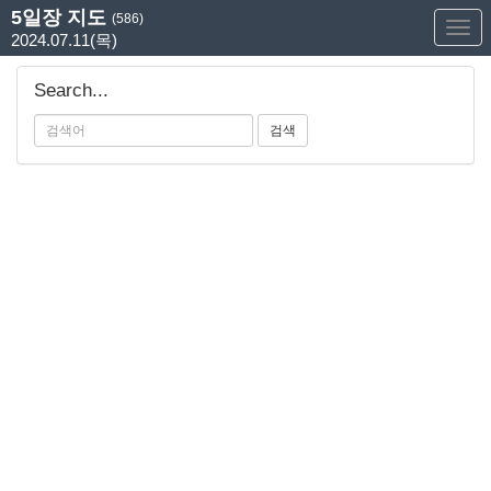
5일장 지도
(586)
Too
2024.07.11(목)
Nav
Search...
검색