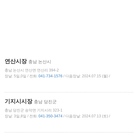
연산시장
충남 논산시
충남 논산시 연산면 연산리 394-2
장날: 5일,0일 / 전화:
041-734-1576
/ 다음장날: 2024.07.15 (월) /
기지시시장
충남 당진군
충남 당진군 송악면 기지시리 323-1
장날: 3일,8일 / 전화:
041-350-3474
/ 다음장날: 2024.07.13 (토) /