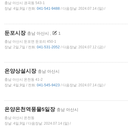
충남 아산시 권곡동 543-1
장날: 4일,9일 / 전화:
041-541-9488
/ 다음장날: 2024.07.14 (일) /
둔포시장
충남 아산시
,
1
충남 아산시 둔포면 둔포리 450-1
장날: 2일,7일 / 전화:
041-531-2052
/ 다음장날: 2024.07.12 (금) /
온양상설시장
충남 아산시
충남 아산시 온천동 41-2
장날: 4일,9일 / 전화:
041-545-9423
/ 다음장날: 2024.07.14 (일) /
온양온천역풍물5일장
충남 아산시
충남 아산시 온천동
장날: 4일,9일 / 다음장날: 2024.07.14 (일) /