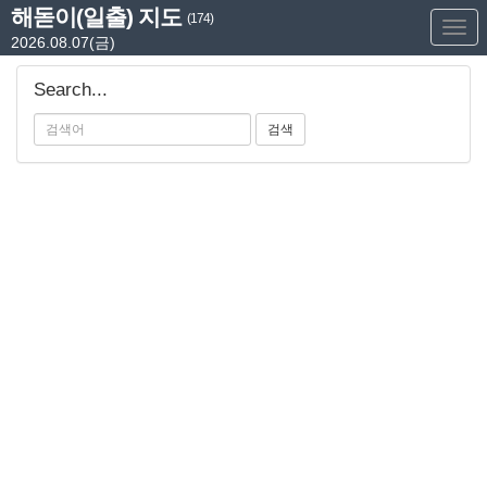
해돋이(일출) 지도
(174)
Too
2026.08.07(금)
Nav
Search...
검색