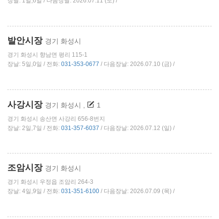
장날: 1일,6일 / 다음장날: 2026.07.11 (토) /
발안시장
경기 화성시
경기 화성시 향남면 평리 115-1
장날: 5일,0일 / 전화:
031-353-0677
/ 다음장날: 2026.07.10 (금) /
사강시장
경기 화성시
,
1
경기 화성시 송산면 사강리 656-8번지
장날: 2일,7일 / 전화:
031-357-6037
/ 다음장날: 2026.07.12 (일) /
조암시장
경기 화성시
경기 화성시 우정읍 조암리 264-3
장날: 4일,9일 / 전화:
031-351-6100
/ 다음장날: 2026.07.09 (목) /