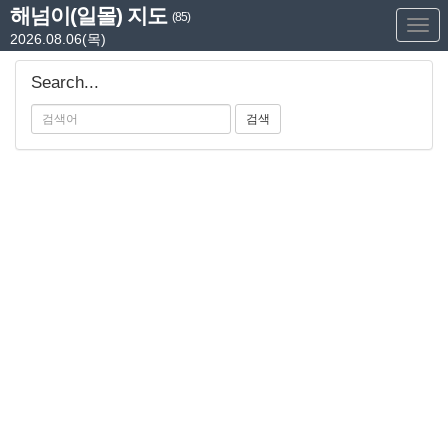
해넘이(일몰) 지도
(85)
Too
2026.08.06(목)
Nav
Search...
검색