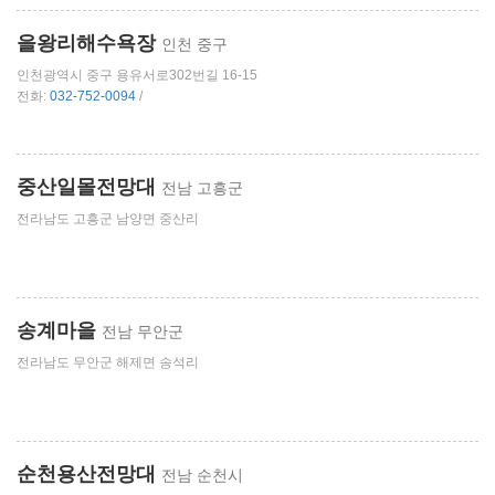
을왕리해수욕장
인천 중구
인천광역시 중구 용유서로302번길 16-15
전화:
032-752-0094
/
중산일몰전망대
전남 고흥군
전라남도 고흥군 남양면 중산리
송계마을
전남 무안군
전라남도 무안군 해제면 송석리
순천용산전망대
전남 순천시