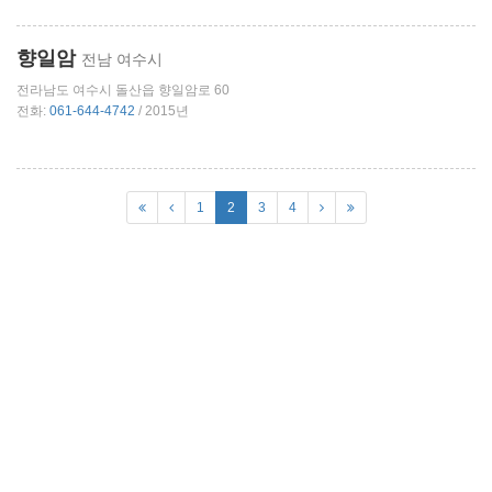
향일암
전남 여수시
전라남도 여수시 돌산읍 향일암로 60
전화:
061-644-4742
/ 2015년
1
2
3
4