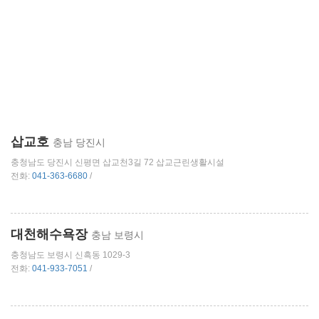
삽교호
충남 당진시
충청남도 당진시 신평면 삽교천3길 72 삽교근린생활시설
전화:
041-363-6680
/
대천해수욕장
충남 보령시
충청남도 보령시 신흑동 1029-3
전화:
041-933-7051
/