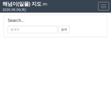
해넘이(일몰) 지도
(85)
Too
2026.08.06(목)
Nav
Search...
검색