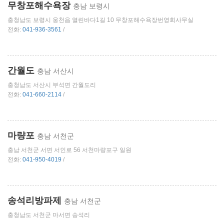
무창포해수욕장
충남 보령시
충청남도 보령시 웅천읍 열린바다1길 10 무창포해수욕장번영회사무실
전화:
041-936-3561
/
간월도
충남 서산시
충청남도 서산시 부석면 간월도리
전화:
041-660-2114
/
마량포
충남 서천군
충남 서천군 서면 서인로 56 서천마량포구 일원
전화:
041-950-4019
/
송석리방파제
충남 서천군
충청남도 서천군 마서면 송석리