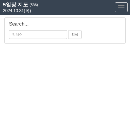
5일장 지도
(586)
Too
2024.10.31(목)
Nav
Search...
검색