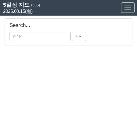
5일장 지도
(586)
Too
2025.09.15(월)
Nav
Search...
검색