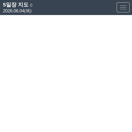
5일장 지도
()
Too
2026.06.04(목)
Nav