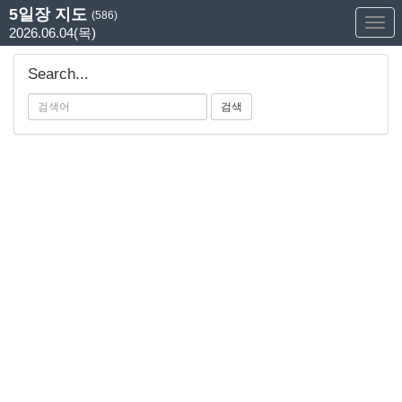
5일장 지도
(586)
Too
2026.06.04(목)
Nav
Search...
검색